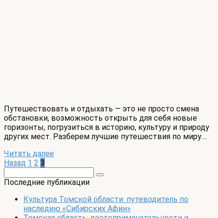
Путешествовать и отдыхать — это не просто смена
обстановки, возможность открыть для себя новые
горизонты, погрузиться в историю, культуру и природу
других мест. Разберем лучшие путешествия по миру….
Читать далее
Пагинация
Назад
1
2
3
записей
Поиск:
Последние публикации
Культура Томской области: путеводитель по
наследию «Сибирских Афин»
Томская область: достопримечательности и