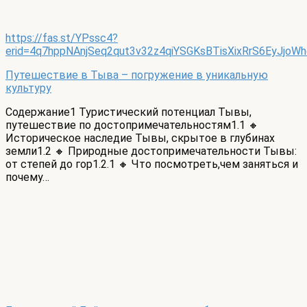
https://fas.st/YPssc4?
erid=4q7hppNAnjSeq2qut3v32z4qiYSGKsBTisXixRrS6EyJjoWh
Путешествие в Тыва – погружение в уникальную
культуру
Содержание1 Туристический потенциал Тывы,
путешествие по достопримечательностям1.1 🔸
Историческое наследие Тывы, скрытое в глубинах
земли1.2 🔸 Природные достопримечательности Тывы:
от степей до гор1.2.1 🔸 Что посмотреть,чем заняться и
почему…